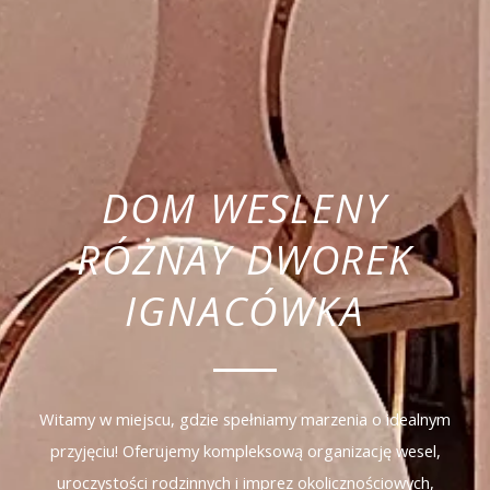
DOM WESLENY
RÓŻNAY DWOREK
IGNACÓWKA
Witamy w miejscu, gdzie spełniamy marzenia o idealnym
przyjęciu! Oferujemy kompleksową organizację wesel,
uroczystości rodzinnych i imprez okolicznościowych,