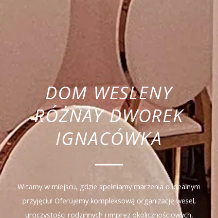
DOM WESLENY
RÓŻNAY DWOREK
IGNACÓWKA
Witamy w miejscu, gdzie spełniamy marzenia o idealnym
przyjęciu! Oferujemy kompleksową organizację wesel,
uroczystości rodzinnych i imprez okolicznościowych,