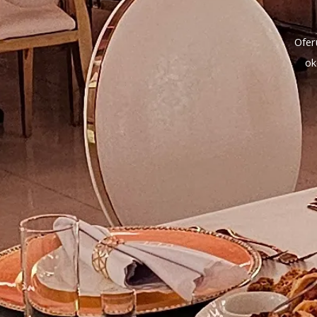
Ofer
ok