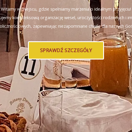
Witamy w miejscu, gdzie spełniamy marzenia o idealnym przyjęciu!
ujemy kompleksową organizację wesel, uroczystości rodzinnych i i
olicznościowych, zapewniając niezapomniane chwile dla naszych Goś
SPRAWDŹ SZCZEGÓŁY