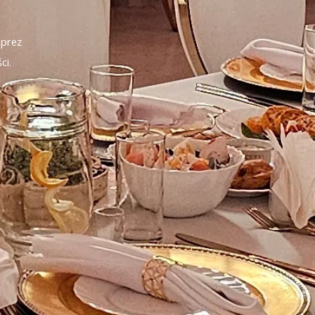
mprez
ci.