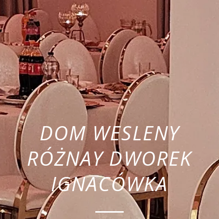
DOM WESLENY
RÓŻNAY DWOREK
IGNACÓWKA