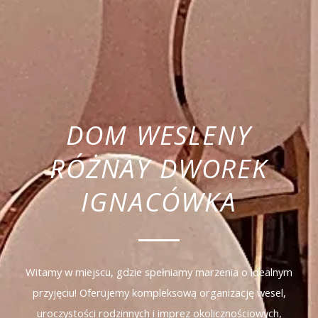
DOM WESLENY
RÓŻNAY DWOREK
IGNACÓWKA
Witamy w miejscu, gdzie spełniamy marzenia o idealnym
przyjęciu! Oferujemy kompleksową organizację wesel,
uroczystości rodzinnych i imprez okolicznościowych,