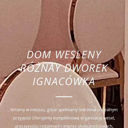
DOM WESLENY
RÓŻNAY DWOREK
IGNACÓWKA
Witamy w miejscu, gdzie spełniamy marzenia o idealnym
przyjęciu! Oferujemy kompleksową organizację wesel,
uroczystości rodzinnych i imprez okolicznościowych,